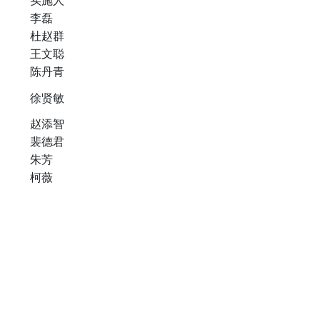
实施人
李磊
杜赵群
王文聪
陈丹青
徐贤敏
赵添智
裴德君
朱芳
柯薇