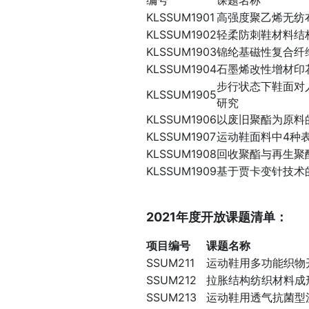
编号
课题名称
KLSSUM1901
高强度聚乙烯无纺
KLSSUM1902
轻柔防刺鞋材料结
KLSSUM1903
锦纶基磁性复合纤
KLSSUM1904
石墨烯改性增材印
步行状态下鞋面对
KLSSUM1905
研究
KLSSUM1906
以废旧聚酯为原料
KLSSUM1907
运动鞋面料中4种
KLSSUM1908
回收聚酯与再生聚
KLSSUM1909
基于贾卡变针技术
2021年度开放课题清单：
项目编号
课题名称
SSUM211
运动鞋用多功能织物
SSUM212
拉胀结构纺织材料成
SSUM213
运动鞋用透气抗菌型